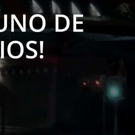
STE
!
 UNO DE
IOS!