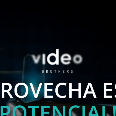
OS UN
ALCA
182
SUSCRI
359
CANALE
YOUTUBE
!