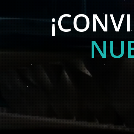
¡A
¡CONVI
NU