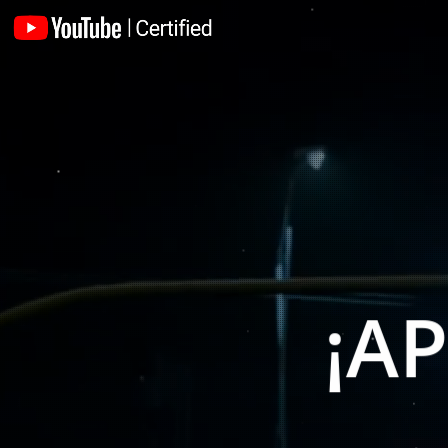
TENEM
49.916.
EN